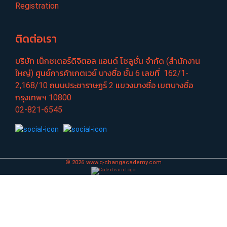
Registration
ติดต่อเรา
บริษัท เน็กซเตอร์​ดิจิตอล แอนด์ โซลูชั่น จำกัด (สำนักงาน
ใหญ่) ศูนย์​การค้าเกตเวย์​ บางซื่อ​ ชั้น​ 6​ เลขที่ ​ 162/1-
2,168/10 ถนนประชา​ราษฎร์​ 2 แขวงบางซื่อ​ เขตบางซื่อ​
กรุงเทพฯ 10800
02-821-6545
©
2026
www.q-changacademy.com