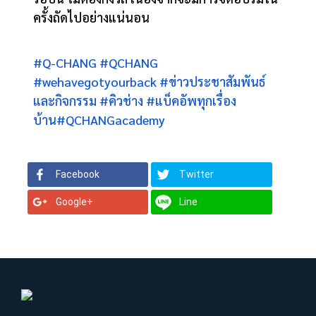
ครั้งถัดไปอย่างแน่นอน
#Q-CHANG
#QCHANG
#wehavegotyourback
#ข่าวประชาสัมพันธ์
และกิจกรรม
#คิวช่าง
#แบ็คอัพทุกเรื่อง
บ้าน
#QCHANGacademy
Facebook
Twitter
Google+
Line